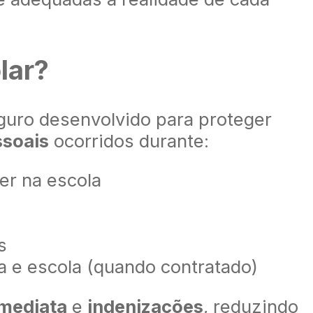
lar?
guro desenvolvido para proteger
ssoais
ocorridos durante:
er na escola
s
sa e escola (quando contratado)
imediata
e
indenizações
, reduzindo